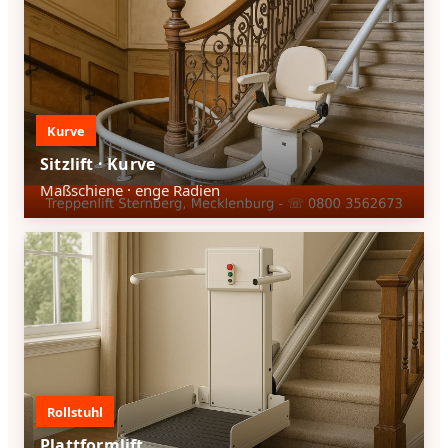
Kurve
Sitzlift · Kurve
Maßschiene · enge Radien
Rollstuhl
Plattformlift