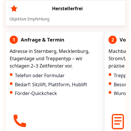
Herstellerfrei
Objektive Empfehlung
Anfrage & Termin
Vorg
1
2
Adresse in Sternberg, Mecklenburg,
Machbarke
Etagenlage und Treppentyp – wir
Strom/Lad
schlagen 2–3 Zeitfenster vor.
präzise vo
Telefon oder Formular
Treppen
Bedarf: Sitzlift, Plattform, Hublift
Besond
Förder-Quickcheck
Wunscht