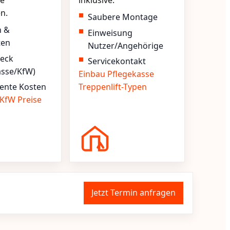
e
inklusive.
en.
Saubere Montage
n &
Einweisung
ten
Nutzer/Angehörige
heck
Servicekontakt
asse/KfW)
Einbau
Pflegekasse
ente Kosten
Treppenlift-Typen
KfW
Preise
Jetzt Termin anfragen