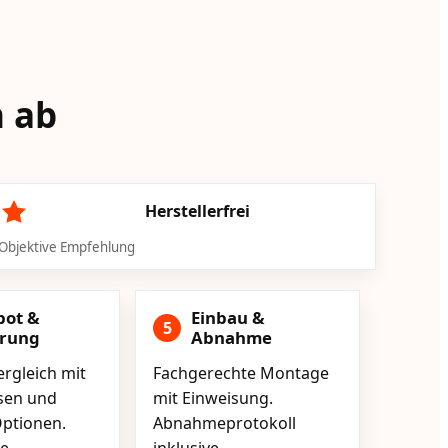
n ab
Herstellerfrei
Objektive Empfehlung
bot &
Einbau &
5
erung
Abnahme
rgleich mit
Fachgerechte Montage
isen und
mit Einweisung.
ptionen.
Abnahmeprotokoll