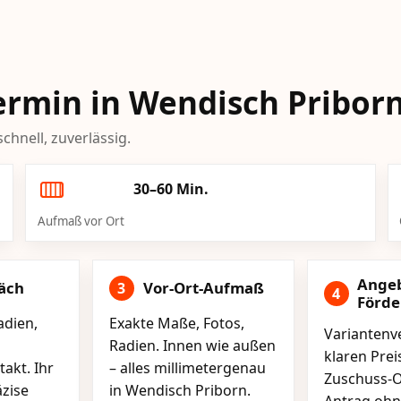
Termin in Wendisch Pribor
chnell, zuverlässig.
30–60 Min.
Aufmaß vor Ort
Ange
äch
Vor-Ort-Aufmaß
3
4
Förd
adien,
Exakte Maße, Fotos,
Variantenve
Radien. Innen wie außen
klaren Pre
akt. Ihr
– alles millimetergenau
Zuschuss-O
äzise
in Wendisch Priborn.