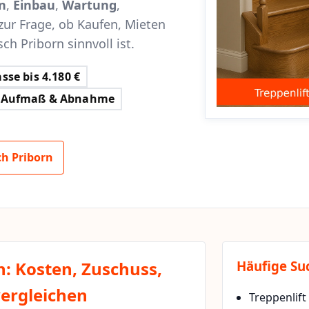
n
,
Einbau
,
Wartung
,
zur Frage, ob Kaufen, Mieten
ch Priborn sinnvoll ist.
sse bis 4.180 €
Aufmaß & Abnahme
h Priborn
n: Kosten, Zuschuss,
Häufige Su
vergleichen
Treppenlift