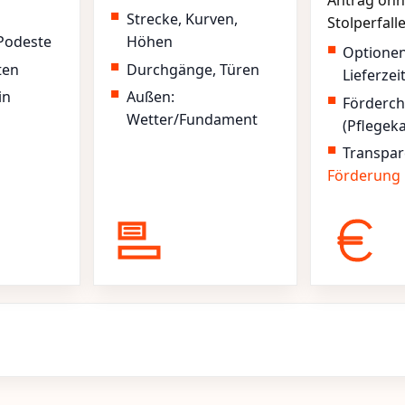
Antrag ohn
Strecke, Kurven,
Stolperfall
Podeste
Höhen
Optione
ten
Durchgänge, Türen
Lieferzei
in
Außen:
Förderc
Wetter/Fundament
(Pflegek
Transpar
Förderung