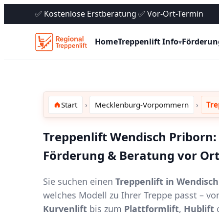
✅ Kostenlose Erstberatung ✅ Vor-Ort-Termin
Home
Treppenlift Info
Förderun
▾
Start
Mecklenburg-Vorpommern
Tre
Treppenlift Wendisch Priborn: 
Förderung & Beratung vor Or
Sie suchen einen
Treppenlift in Wendisch
welches Modell zu Ihrer Treppe passt – 
Kurvenlift
bis zum
Plattformlift
,
Hublift