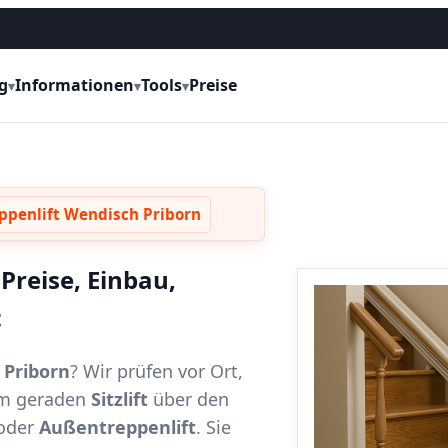
g
Informationen
Tools
Preise
▾
▾
▾
ppenlift Wendisch Priborn
Preise, Einbau,
t
 Priborn
? Wir prüfen vor Ort,
vom geraden
Sitzlift
über den
oder
Außentreppenlift
. Sie