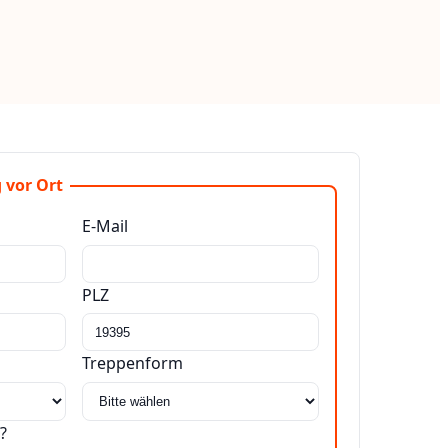
 vor Ort
E-Mail
PLZ
Treppenform
?