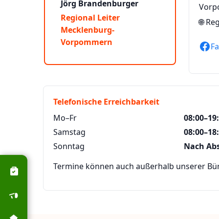
Jörg Brandenburger
Vor
Regional Leiter
🌐
Reg
Mecklenburg-
Vorpommern
F
Telefonische Erreichbarkeit
Mo–Fr
08:00–19
Samstag
08:00–18
Sonntag
Nach Ab
Termine können auch außerhalb unserer Büro