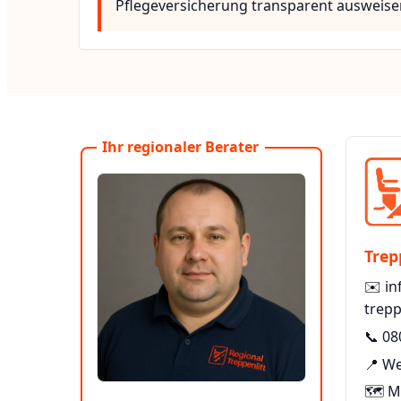
Pflegeversicherung transparent ausweise
Ihr regionaler Berater
Trep
✉️
in
trepp
📞
08
📍 We
🗺️ 