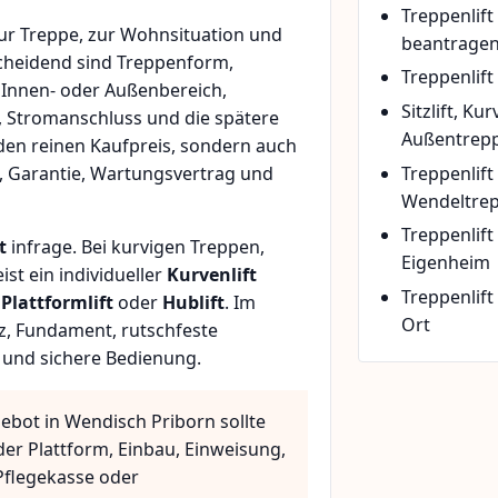
Treppenlif
r Treppe, zur Wohnsituation und
beantrage
scheidend sind Treppenform,
Treppenlift
 Innen- oder Außenbereich,
Sitzlift, Ku
, Stromanschluss und die spätere
Außentrepp
den reinen Kaufpreis, sondern auch
Treppenlift
, Garantie, Wartungsvertrag und
Wendeltre
Treppenlif
t
infrage. Bei kurvigen Treppen,
Eigenheim
t ein individueller
Kurvenlift
Treppenlift
n
Plattformlift
oder
Hublift
. Im
Ort
z, Fundament, rutschfeste
 und sichere Bedienung.
ebot in Wendisch Priborn sollte
der Plattform, Einbau, Einweisung,
flegekasse oder