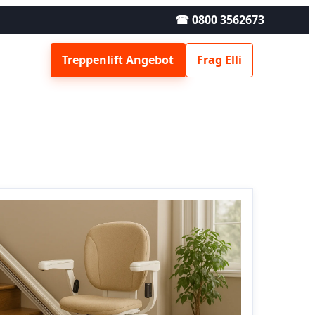
☎ 0800 3562673
Treppenlift Angebot
Frag Elli