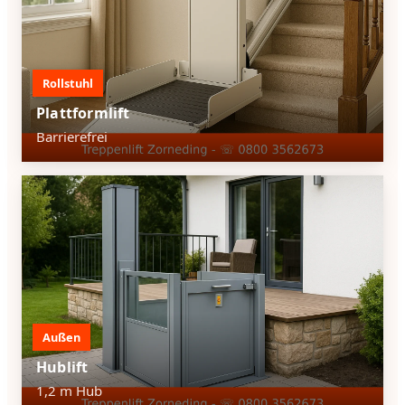
Rollstuhl
Plattformlift
Barrierefrei
Außen
Hublift
1,2 m Hub