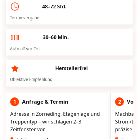
48–72 Std.
Terminvergabe
30–60 Min.
Aufmaß vor Ort
Herstellerfrei
Objektive Empfehlung
Anfrage & Termin
Vorg
1
2
Adresse in Zorneding, Etagenlage und
Machbarke
Treppentyp – wir schlagen 2–3
Strom/Lad
Zeitfenster vor.
präzise vo