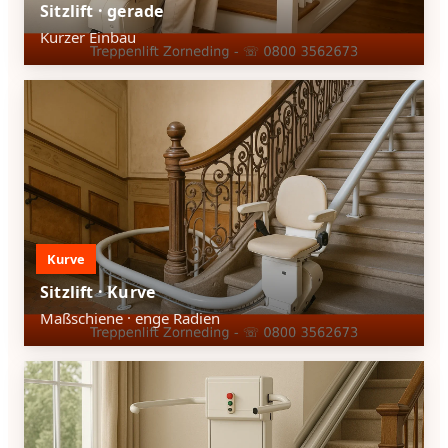
Sitzlift · gerade
Kurzer Einbau
Kurve
Sitzlift · Kurve
Maßschiene · enge Radien