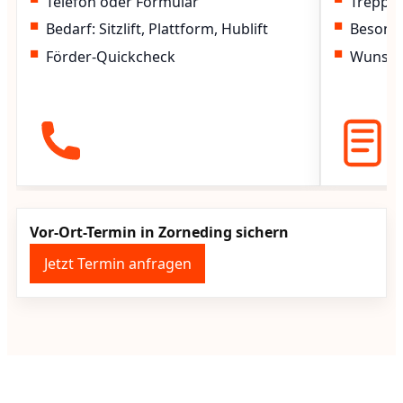
Telefon oder Formular
Treppen
Bedarf: Sitzlift, Plattform, Hublift
Besond
Förder-Quickcheck
Wunscht
Vor-Ort-Termin in Zorneding sichern
Jetzt Termin anfragen