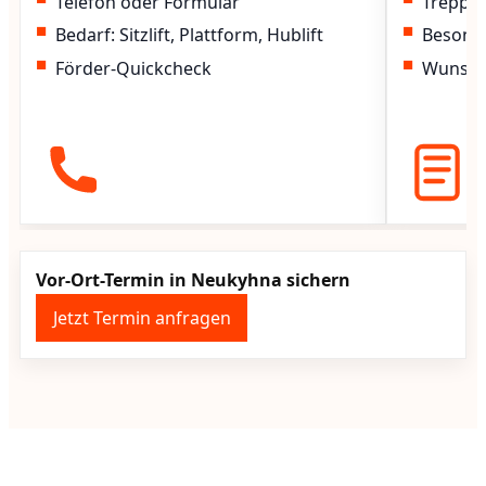
Telefon oder Formular
Treppen
Bedarf: Sitzlift, Plattform, Hublift
Besond
Förder-Quickcheck
Wunscht
Vor-Ort-Termin in Neukyhna sichern
Jetzt Termin anfragen