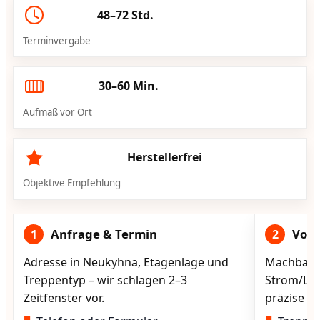
48–72 Std.
Terminvergabe
30–60 Min.
Aufmaß vor Ort
Herstellerfrei
Objektive Empfehlung
Anfrage & Termin
Vorg
1
2
Adresse in Neukyhna, Etagenlage und
Machbarke
Treppentyp – wir schlagen 2–3
Strom/Lad
Zeitfenster vor.
präzise vo