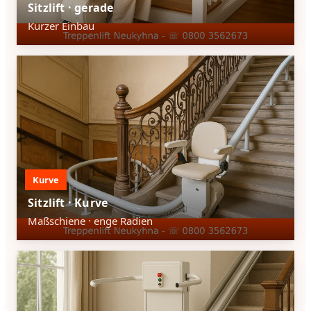
Sitzlift · gerade
Kurzer Einbau
Kurve
Sitzlift · Kurve
Maßschiene · enge Radien