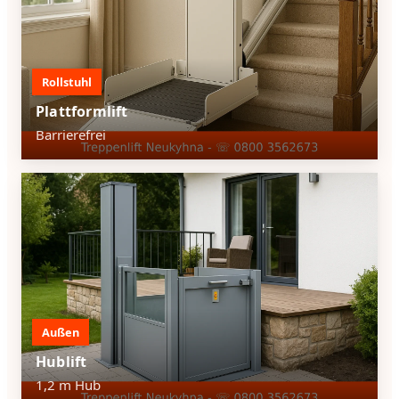
Rollstuhl
Plattformlift
Barrierefrei
Außen
Hublift
1,2 m Hub