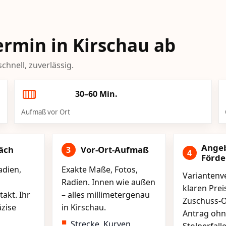
Termin in Kirschau ab
chnell, zuverlässig.
30–60 Min.
Aufmaß vor Ort
Ange
äch
Vor-Ort-Aufmaß
3
4
Förd
adien,
Exakte Maße, Fotos,
Variantenve
Radien. Innen wie außen
klaren Pre
akt. Ihr
– alles millimetergenau
Zuschuss-O
äzise
in Kirschau.
Antrag ohn
Strecke, Kurven,