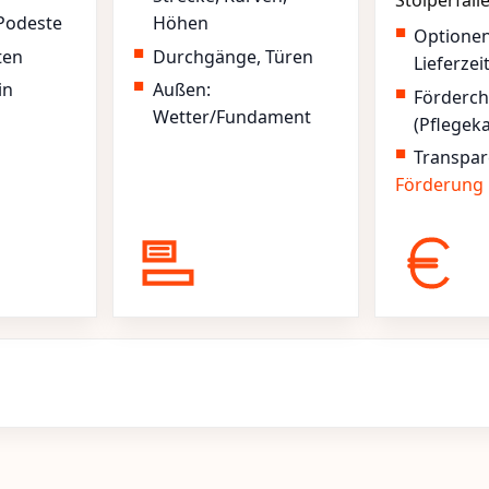
Stolperfall
Podeste
Höhen
Optione
ten
Durchgänge, Türen
Lieferzei
in
Außen:
Förderc
Wetter/Fundament
(Pflegek
Transpar
Förderung