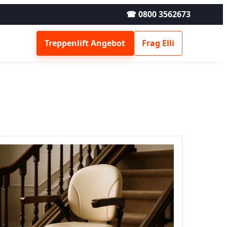
☎ 0800 3562673
Treppenlift Angebot
Frag Elli