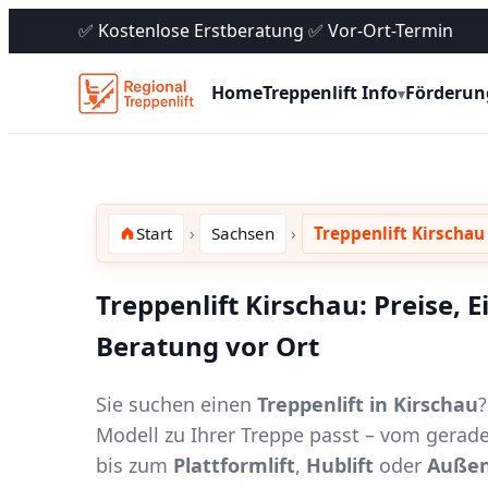
✅ Kostenlose Erstberatung ✅ Vor-Ort-Termin
Home
Treppenlift Info
Förderun
▾
Start
Sachsen
Treppenlift Kirschau
Treppenlift Kirschau: Preise, 
Beratung vor Ort
Sie suchen einen
Treppenlift in Kirschau
?
Modell zu Ihrer Treppe passt – vom gerad
bis zum
Plattformlift
,
Hublift
oder
Außen