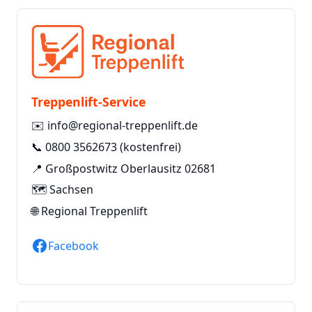
Treppenlift-Service
✉️
info@regional-treppenlift.de
📞
0800 3562673
(kostenfrei)
📍 Großpostwitz Oberlausitz 02681
🗺️ Sachsen
🌐
Regional Treppenlift
Facebook