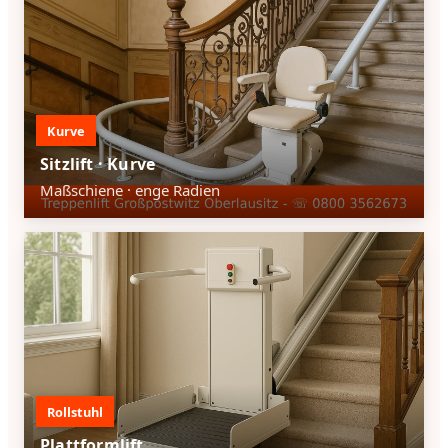
Kurve
Sitzlift · Kurve
Maßschiene · enge Radien
Rollstuhl
Plattformlift