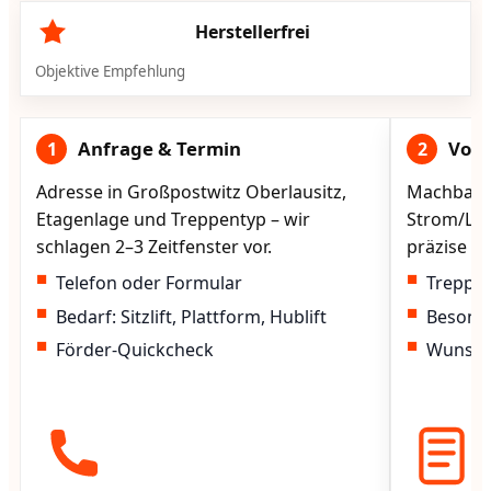
Herstellerfrei
Objektive Empfehlung
Anfrage & Termin
Vorg
1
2
Adresse in Großpostwitz Oberlausitz,
Machbarke
Etagenlage und Treppentyp – wir
Strom/Lad
schlagen 2–3 Zeitfenster vor.
präzise vo
Telefon oder Formular
Treppen
Bedarf: Sitzlift, Plattform, Hublift
Besond
Förder-Quickcheck
Wunscht