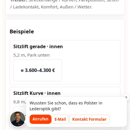
/ Ladekontakt, Komfort, Außen / Wetter.
Beispiele
Sitzlift gerade · innen
5,2 m, Park unten
≈ 3.600–4.300 €
Sitzlift Kurve · innen
×
6,8 m, 2 Kurven
Wussten Sie schon, dass es Polster in
Lederoptik gibt?
≈ 7.500–9.200 €
Anrufen
E-Mail
Kontakt Formular