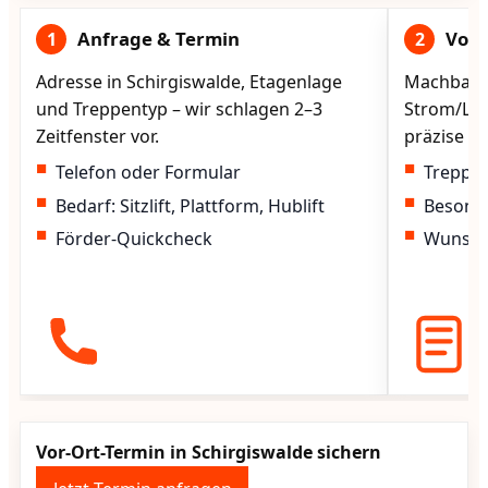
Anfrage & Termin
Vorg
1
2
Adresse in Schirgiswalde, Etagenlage
Machbarke
und Treppentyp – wir schlagen 2–3
Strom/Lad
Zeitfenster vor.
präzise vo
Telefon oder Formular
Treppen
Bedarf: Sitzlift, Plattform, Hublift
Besond
Förder-Quickcheck
Wunscht
Vor-Ort-Termin in Schirgiswalde sichern