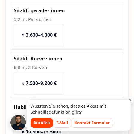
Sitzlift gerade · innen
5,2 m, Park unten
≈ 3.600–4.300 €
Sitzlift Kurve · innen
6,8 m, 2 Kurven
≈ 7.500–9.200 €
×
Wussten Sie schon, dass es Akkus mit
Hublift · außen
Schnellladefunktion gibt?
1,2 m Hub, Fundament
Anrufen
E-Mail
Kontakt Formular
≈ 10.800–13.500 €