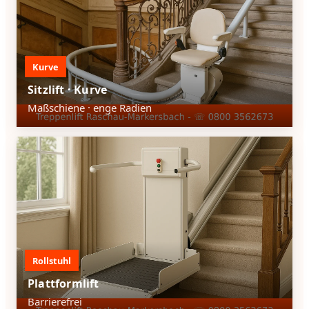
Kurve
Sitzlift · Kurve
Maßschiene · enge Radien
Rollstuhl
Plattformlift
Barrierefrei