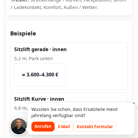
/ Ladekontakt, Komfort, Außen / Wetter.
Beispiele
Sitzlift gerade · innen
5,2 m, Park unten
≈ 3.600–4.300 €
Sitzlift Kurve · innen
×
6,8 m, 2 Kurven
Wussten Sie schon, dass Ersatzteile meist
jahrelang verfügbar sind?
≈ 7.500–9.200 €
Anrufen
E-Mail
Kontakt Formular