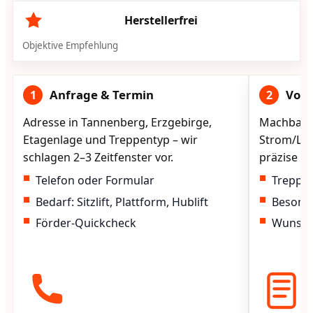
Herstellerfrei
Objektive Empfehlung
Anfrage & Termin
Vorg
1
2
Adresse in Tannenberg, Erzgebirge,
Machbarke
Etagenlage und Treppentyp – wir
Strom/Lad
schlagen 2–3 Zeitfenster vor.
präzise vo
Telefon oder Formular
Treppen
Bedarf: Sitzlift, Plattform, Hublift
Besond
Förder-Quickcheck
Wunscht