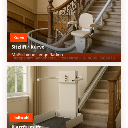
Kurve
Sitzlift · Kurve
Maßschiene · enge Radien
Rollstuhl
Plattformlift