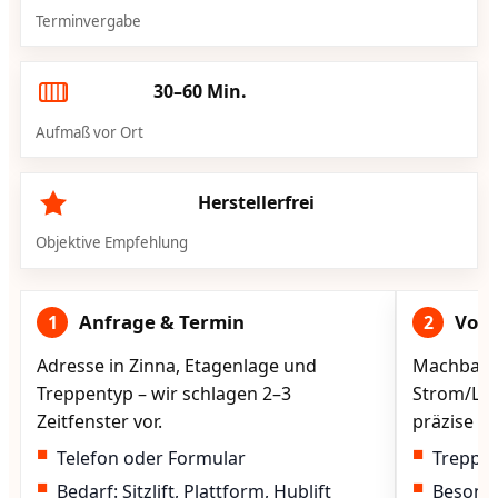
Terminvergabe
30–60 Min.
Aufmaß vor Ort
Herstellerfrei
Objektive Empfehlung
Anfrage & Termin
Vorg
1
2
Adresse in Zinna, Etagenlage und
Machbarke
Treppentyp – wir schlagen 2–3
Strom/Lad
Zeitfenster vor.
präzise vo
Telefon oder Formular
Treppen
Bedarf: Sitzlift, Plattform, Hublift
Besond