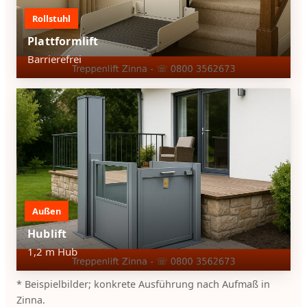
Rollstuhl
Plattformlift
Barrierefrei
Außen
Hublift
1,2 m Hub
* Beispielbilder; konkrete Ausführung nach Aufmaß in
Zinna.